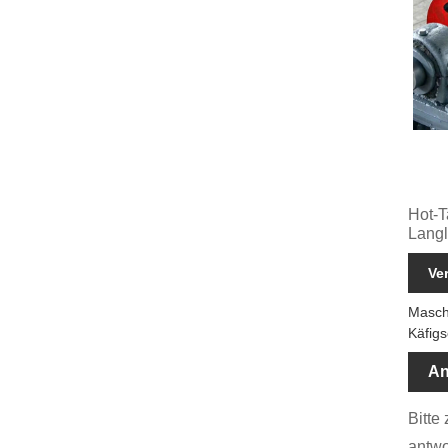
Hot-T
Langl
Ve
Masch
Käfig
An
Bitte
antwo