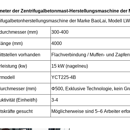
meter der Zentrifugalbetonmast-Herstellungsmaschine der 
rifugalbetonherstellungsmaschine der Marke BaoLai, Modell L
durchmesser (mm)
300-400
länge (mm)
4000
ttstellen vorhanden
Flachverbindung / Muffen- und Zapfen
leistung (kw)
15 kW (nagelneu)
rmodell
YCT225-4B
urchmesser (mm)
Φ500, Exklusive Technologie, kein G
ktivität (Einheit/h)
3-4
tskräfte gesucht
Möglicherweise sind 5–6 Arbeiter erfo