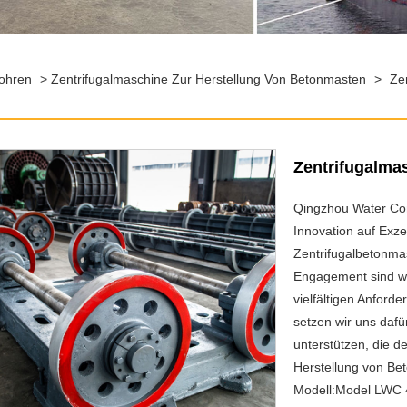
rohren
>
Zentrifugalmaschine Zur Herstellung Von Betonmasten
>
Ze
Zentrifugalma
Qingzhou Water Con
Innovation auf Exze
Zentrifugalbetonmas
Engagement sind wi
vielfältigen Anford
setzen wir uns dafür
unterstützen, die d
Herstellung von Be
Modell:Model LWC 4