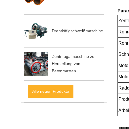
Para
Zent
Drahtkäfigschweißmaschine
Rohr
Rohr
Schni
Zentrifugalmaschine zur
Herstellung von
Motor
Betonmasten
Moto
Radd
Alle neuen Produkte
Produ
Arbei