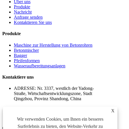
Über uns
Produkte
Nachricht
Anfrage senden
Kontaktieren Sie uns
Produkte
Maschine zur Herstellung von Betonrohren
Betonmischer
Bagger
Pfeifenformen
Wasseraufbereitungsanlagen
Kontaktiere uns
ADRESSE: Nr. 3337, westlich der Yadong-
Straße, Wirtschaftsentwicklungszone, Stadt
Qingzhou, Provinz Shandong, China
EMAIL:
sales@baolaimachinery.com
X
TEL:
+86-15662587580
Wir verwenden Cookies, um Ihnen ein besseres
Surferlebnis zu bieten, den Website-Verkehr zu
Copyright © 2024 Qingzhou Water Conservancy Machinery