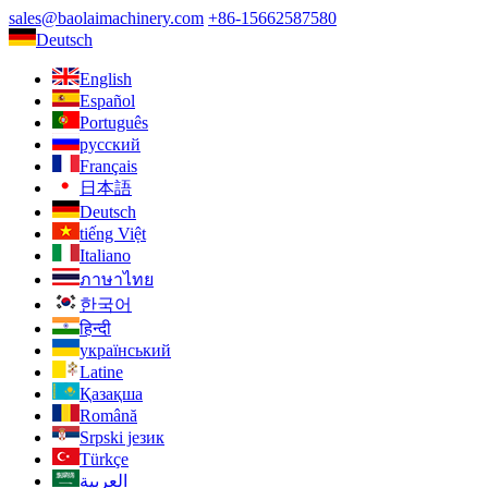
sales@baolaimachinery.com
+86-15662587580
Deutsch
English
Español
Português
русский
Français
日本語
Deutsch
tiếng Việt
Italiano
ภาษาไทย
한국어
हिन्दी
український
Latine
Қазақша
Română
Srpski језик
Türkçe
العربية