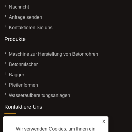
Nachricht
Anfrage senden
Kontaktieren Sie uns
Produkte
Maschine zur Herstellung von Betonrohren
Betonmischer
Bagger
Pfeifenformen
Wasseraufbereitungsanlagen
Kontaktiere Uns
ADRESSE: Nr. 3337, westlich der Yadong-
X
Straße, Wirtschaftsentwicklungszone, Stadt
Wir verwenden Cookies, um Ihnen ein