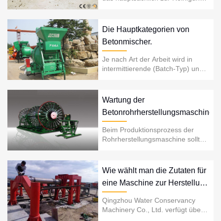
und Sanierung von Schlamm und
Sedimenten in Gewässern
eingesetzt wird. Es besteht
Die Hauptkategorien von
normalerweise aus einem großen
Betonmischer.
Stahlrumpf, Aushubger......
Je nach Art der Arbeit wird in
intermittierende (Batch-Typ) und
kontinuierliche Arbeit unterteilt;
Nach dem Rührprinzip wird es
geteilt...
Wartung der
Betonrohrherstellungsmaschine.
Beim Produktionsprozess der
Rohrherstellungsmaschine sollte
darauf geachtet werden, die
Arbeit vor jeder Arbeit zu reinigen
und zu waschen, damit jeder Lauf
Wie wählt man die Zutaten für
...
eine Maschine zur Herstellung
von Zementrohren aus?
Qingzhou Water Conservancy
Machinery Co., Ltd. verfügt über
ein umfassendes