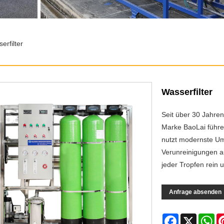
erfilter
Wasserfilter
Seit über 30 Jahre
Marke BaoLai führe
nutzt modernste U
Verunreinigungen a
jeder Tropfen rein u
Anfrage absenden
Facebook
X
Wh