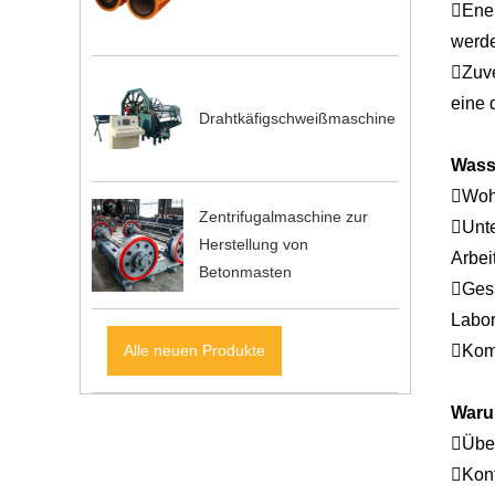
Ener
werde
Zuve
eine 
Drahtkäfigschweißmaschine
Wass
Wohn
Zentrifugalmaschine zur
Unte
Herstellung von
Arbei
Betonmasten
Gesu
Labor
Alle neuen Produkte
Komm
Waru
Über
Kont