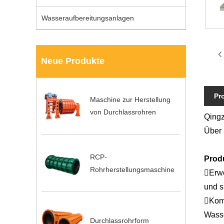
Wasseraufbereitungsanlagen
Neue Produkte
Pr
Maschine zur Herstellung
von Durchlassrohren
Qingz
Über 
RCP-
Prod
Rohrherstellungsmaschine
Erwe
und s
Komp
Wasse
Durchlassrohrform