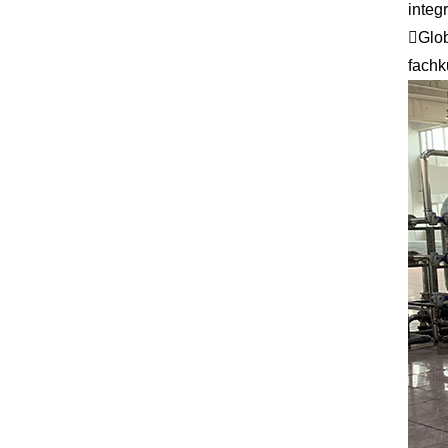
integr
Glob
fachk