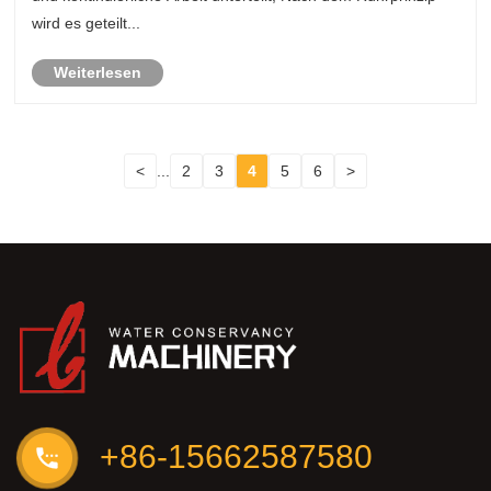
wird es geteilt...
Weiterlesen
<
...
2
3
4
5
6
>
+86-15662587580