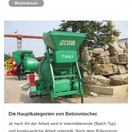
Weiterlesen
verfügt über spezielle Navig......
Die Hauptkategorien von Betonmischer.
Je nach Art der Arbeit wird in intermittierende (Batch-Typ)
und kontinuierliche Arbeit unterteilt; Nach dem Rührprinzip