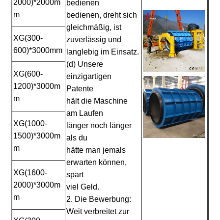
2000)*2000m
bedienen
m
bedienen, dreht sich
gleichmäßig, ist
XG(300-
zuverlässig und
600)*3000mm
langlebig im Einsatz.
(d) Unsere
XG(600-
einzigartigen
1200)*3000m
Patente
m
hält die Maschine
am Laufen
XG(1000-
länger noch länger
1500)*3000m
als du
m
hätte man jemals
erwarten können,
XG(1600-
spart
2000)*3000m
viel Geld.
m
2. Die Bewerbung:
Weit verbreitet zur