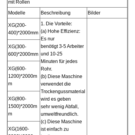
mit Rollen
Modelle
Beschreibung
Bilder
1. Die Vorteile:
XG(200-
(a) Hohe Effizienz:
400)*2000mm
Es nur
benötigt 3-5 Arbeiter
XG(300-
und 10-25
600)*2000mm
Minuten für jedes
XG(600-
Rohr.
1200)*2000m
(b) Diese Maschine
m
verwendet die
Trockengussmaterial
XG(800-
wird es geben
1500)*2000m
sehr wenig Abfall,
m
umweltfreundlich.
(c) Diese Maschine
XG(1600-
ist einfach zu